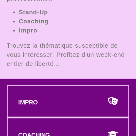
Stand-Up
Coaching
Impro
Trouvez la thématique susceptible de
vous intéresser. Profitez d’un week-end
entier de liberté…
IMPRO
COACHING