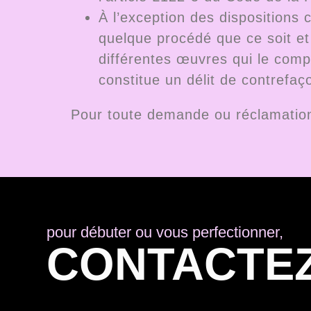
À l’exception des dispositions c
quelque procédé que ce soit et 
différentes œuvres qui le compo
constitue un délit de contrefaç
Pour toute demande ou réclamation,
pour débuter ou vous perfectionner,
CONTACTE