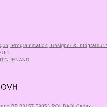
que, Programmation, Designer & Intégrateur
EAUD
FONTGUENAND
: OVH
ermann BP 80157 59053 ROUBAIX Cedex 1