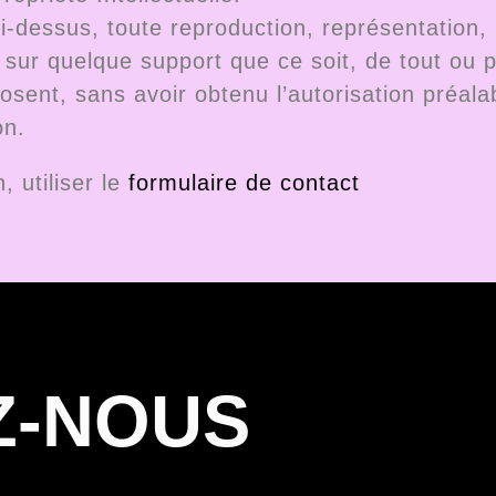
i-dessus, toute reproduction, représentation, u
sur quelque support que ce soit, de tout ou pa
sent, sans avoir obtenu l’autorisation préalab
on.
 utiliser le
formulaire de contact
Z-NOUS