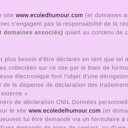
e site
www.ecoledhumour.com
(et domaines ass
ernet n’engagent pas la responsabilité de la ré
t domaines associés)
quant au contenu de c
nt plus besoin d’être déclarés en tant que tel 
s collectées sur ce site par le biais de formu
se électronique font l’objet d’une dérogation
de la dispense de déclaration des traitement
 externe ».
éro de déclaration CNIL Données personnelles 
sur le site
www.ecoledelhumour.com
(et doma
peuvent lui être demandé via un formulaire à 
’une demande de prise de contact, ou d’une que