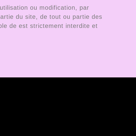
tilisation ou modification, par
rtie du site, de tout ou partie des
le de est strictement interdite et